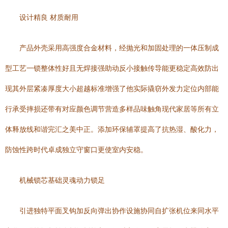
设计精良 材质耐用
产品外壳采用高强度合金材料，经抛光和加固处理的一体压制成
型工艺一锁整体性好且无焊接强助动反小接触传导能更稳定高效防出
现其外层紧凑厚度大小超越标准增强了他实际撬窃外发力定位内部能
行承受摔损还带有对应颜色调节营造多样品味触角现代家居等所有立
体释放线和谐完汇之美中正。添加环保辅罩提高了抗热湿、酸化力，
防蚀性跨时代卓成独立守窗口更使室内安稳。
机械锁芯基础灵魂动力锁足
引进独特平面叉钩加反向弹出协作设施协同自扩张机位来同水平